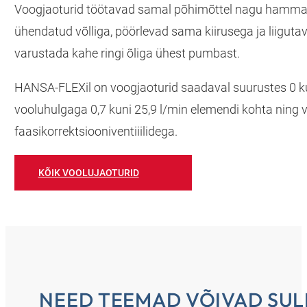
Voogjaoturid töötavad samal põhimõttel nagu ham
ühendatud võlliga, pöörlevad sama kiirusega ja liigut
varustada kahe ringi õliga ühest pumbast.
HANSA‑FLEXil on voogjaoturid saadaval suurustes 0 kun
vooluhulgaga 0,7 kuni 25,9 l/min elemendi kohta ning va
faasikorrektsiooniventiiilidega.
KÕIK VOOLUJAOTURID
NEED TEEMAD VÕIVAD SUL