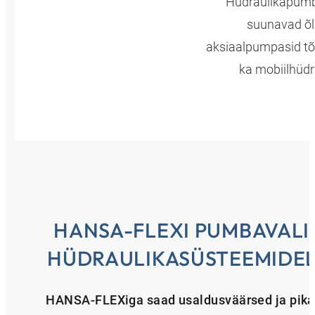
Hüdraulikapumba
suunavad õli
aksiaalpumpasid tõe
ka mobiilhüdr
HANSA-FLEXI PUMBAVALI
HÜDRAULIKASÜSTEEMIDE
HANSA-FLEXiga saad usaldusväärsed ja pikaaj