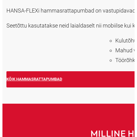
HANSA‑FLEXi hammasrattapumbad on vastupidavad, kul
Seetõttu kasutatakse neid laialdaselt nii mobiilse kui 
Kulutõhu
Mahud va
Töörõhk 
KÕIK HAMMASRATTAPUMBAD
MILLINE 